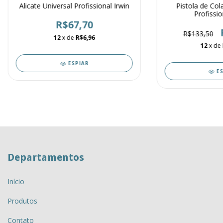
Alicate Universal Profissional Irwin
Pistola de Col
Profissi
R$67,70
R$133,50
12
x de
R$6,96
12
x de
ESPIAR
E
Departamentos
Início
Produtos
Contato