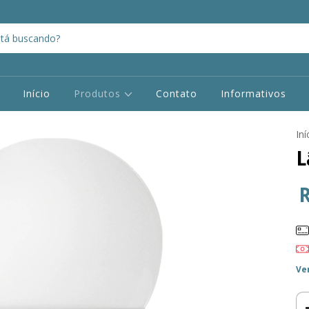
Início
Produtos
Contato
Informativos
Iní
L
R
Ve