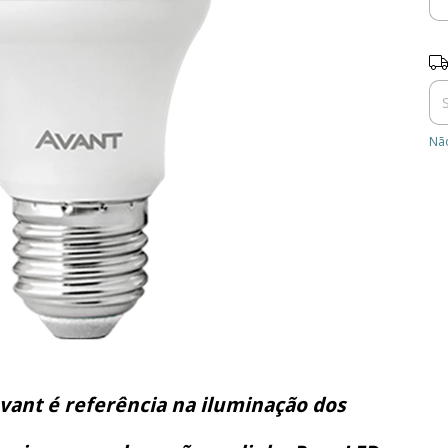
Ent
Não
vant é referência na iluminação dos