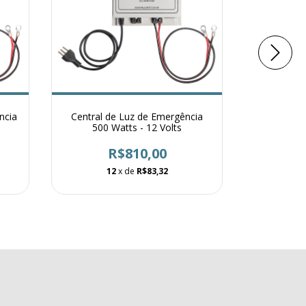
ncia
Central de Luz de Emergência
Lâmpada
500 Watts - 12 Volts
R$810,00
12
x de
R$83,32