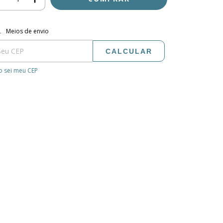
regas para o CEP:
ALTERAR CEP
Meios de envio
CALCULAR
 sei meu CEP