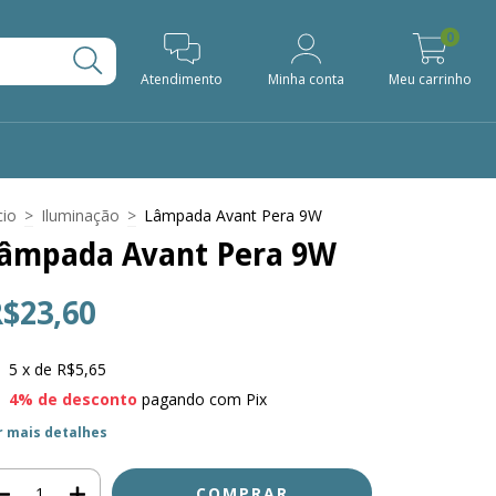
0
Atendimento
Minha conta
Meu carrinho
cio
>
Iluminação
>
Lâmpada Avant Pera 9W
âmpada Avant Pera 9W
$23,60
5
x de
R$5,65
4% de desconto
pagando com Pix
r mais detalhes