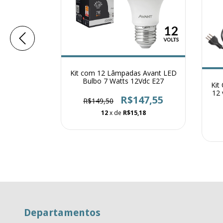
Kit com 12 Lâmpadas Avant LED
Bulbo 7 Watts 12Vdc E27
 LED Bulbo
Kit
 E27
12 
R$147,55
R$149,50
89,90
12
x de
R$15,18
53
Departamentos